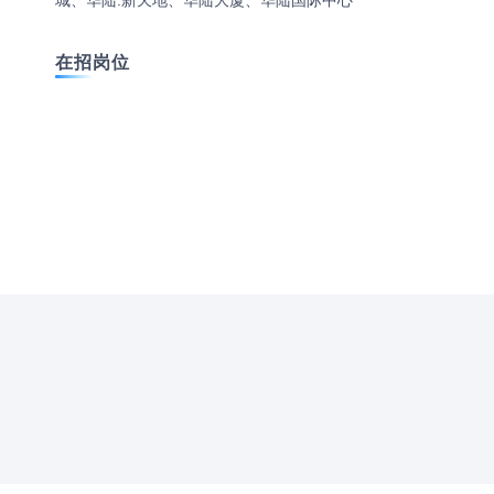
城、华陆.新天地、华陆大厦、华陆国际中心
在招岗位