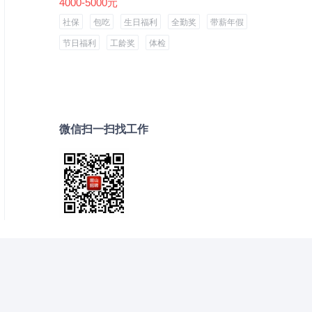
4000-5000元
社保
包吃
生日福利
全勤奖
带薪年假
节日福利
工龄奖
体检
微信扫一扫找工作