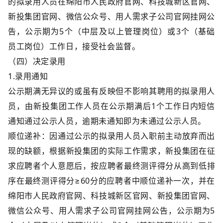
的
拟录用人员
在绵阳市人民政府官网、科技城新区官网、
新投集团官网、
微信
公众号、
用人需求
子公司官网
挂网公
告
，
公示期
为
5个（中层及以上管理岗位）或3个（基础
员工岗位）工作日
，接受社会监督。
（四）决定录用
1.录用通知
公示期满无异议的或虽有反映但不影响其聘用的拟录用人
员，由新投集团工作人员在公示期满后
1个工作日内短信
通知通过公示人员，逾期未通知即为未通过公示人员。
顺位递补：
因
通过公示的拟录用人员入职前主动放弃
而出
现的缺额
，
根据
新投集团
的
实际工作
需求，
新投集团
在征
求应聘
者
个人意愿后
，
按应聘者
最终
测评
得分
从高到低排
序
在最终测评得分
≥60分的应聘者中
顺位递补一次，
并
在
绵阳市人民政府官网、科技城新区官网、新投集团官网、
微信
公众号、
用人需求
子公司官网
挂网公告
，
公示期
为
5