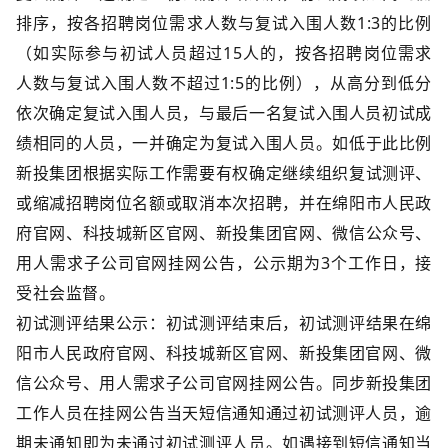
排序，按各招聘岗位需求人数与复试入围人数
1:3的比例
（如实际参与初试人员超过15人的，按
各招聘岗位需求
人数
与复试入围人数不超过
1:5的比例），从高分到低分
依次确定复试入围人员，与最后一名复试入围人员初试成
绩相同的人员，一并确定为复试入围人员。
如低于此比例
新投集团根据实际工作需要有权确定
继续组织
复试测评、
或缩减招聘岗位名额
或取消本次招聘，
并在绵阳市人民政
府官网、科技城新区官网、新投集团官网、
微信
公众号、
用人需求
子公司官网
挂网公告
，
公示期
为
3个工作日，接
受社会监督
。
初试测评结果公示：
初试测评
结束后，
初试测评结果
在绵
阳市人民政府官网、科技城新区官网、新投集团官网、
微
信
公众号、
用人需求
子公司官网
挂网公告
。
同步新投集团
工作人员在挂网公告当天短信通知通过初试测评人员，逾
期未通知即为未通过初试测评人员。如遇接到短信通知当