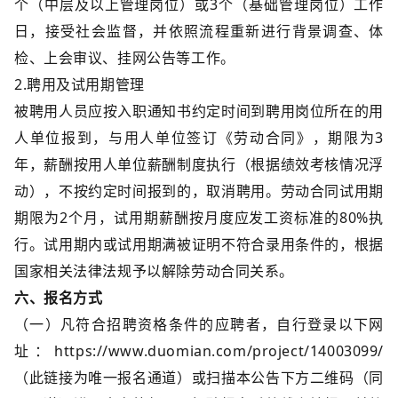
个（中层及以上管理岗位）或3个（基础管理岗位）工作
日
，接受社会监督，并依照流程重新进行背景调查、体
检、上会审议、挂网公告等工作。
2.聘用及试用期管理
被聘用人员应按入职通知书约定时间到聘用岗位所在的用
人单位报到，与用人单位签订《劳动合同》，期限为
3
年，薪酬按用人单位薪酬制度执行（根据绩效考核情况浮
动），不按约定时间报到的，取消聘用。劳动合同试用期
期限为2个月，试用期薪酬按月度应发工资标准的80%执
行。试用期内或试用期满被证明不符合录用条件的，根据
国家相关法律法规予以解除劳动合同关系。
六、报名方式
（一）
凡符合招聘资格条件的应聘者，自行登录以下网
址：
https://www.duomian.com/project/14003099/
（此链接为唯一报名通道）或扫描本公告下方二维码（同