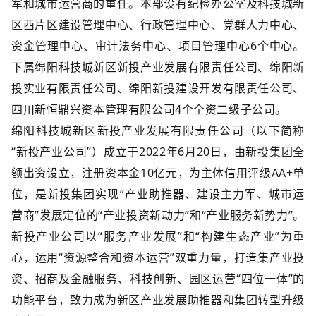
军和城市运营商的重任。本部设有纪检办公室及科技城新
区西片区建设管理中心、行政管理中心、党群人力中心、
资金管理中心、审计法务中心、项目管理中心6个中心。
下属绵阳科技城新区新投产业发展有限责任公司、绵阳新
投实业有限责任公司、绵阳新投建设开发有限责任公司、
四川新恒鼎兴资本管理有限公司4个全资二级子公司。
绵阳科技城新区新投产业发展有限责任公司（以下简称
“新投产业公司”）成立于2022年6月20日，由新投集团全
额出资设立，注册资本金10亿元，为主体信用评级AA+单
位，是新投集团实现“产业助推器、建设主力军、城市运
营商”发展定位的“产业投资新动力”和“产业服务新势力”。
新投产业公司以“服务产业发展”和“构建生态产业”为重
心，运用“资源整合和资本运营”双重力量，打造集产业投
资、招商及金融服务、科技创新、园区运营“四位一体”的
功能平台，致力成为新区产业发展助推器和集团转型升级