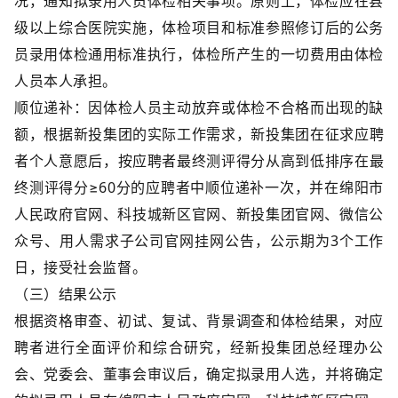
况，通知拟录用人员体检相关事项。原则上，体检
应在县
级以上综合医院实施，体检
项目和标准参照修订后的公务
员录用体检通用标准执行
，
体检所产生的一切费用由体检
人员本人承担
。
顺位递补：
因体检人员
主动放弃
或体检不合格而出现的缺
额
，
根据
新投集团
的
实际工作
需求，
新投集团
在征求应聘
者
个人意愿后
，
按应聘者
最终
测评
得分
从高到低排序
在最
终测评得分
≥60分的应聘者中
顺位递补一次，
并
在绵阳市
人民政府官网、科技城新区官网、新投集团官网、
微信
公
众号、
用人需求
子公司官网
挂网公告
，
公示期
为
3个工作
日，接受社会监督
。
（三）结果公示
根据资格审查、初试、复试、背景调查和体检结果，对应
聘者进行全面评价和综合研究，经新投集团总经理办公
会、党委会、董事会审议后，确定拟录用人选，
并将确定