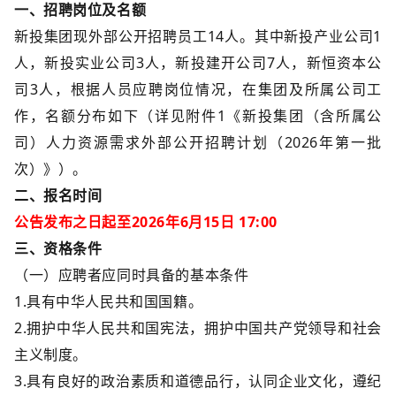
一、招聘岗位及名额
新投集团现
外部公开招聘
员工
14
人
。
其中新投产业公司
1
人，新投实业公司
3
人，新投建开公司
7
人，新恒资本公
司
3
人
，根据人员应聘岗位情况，在集团及所属公司工
作，名额分布如下（详见附件
1《新投集团（含所属公
司）人力资源需求外部公开招聘计划
（
2026年第一批
次）
》）。
二、
报名时间
公告发布之日起至
202
6
年
6月15日 17:00
三、资格条件
（一）应聘者应同时具备的基本条件
1.具有中华人民共和国国籍。
2.拥护中华人民共和国宪法，拥护中国共产党领导和社会
主义制度。
3.具有良好的政治素质和道德品行，认同企业文化，遵纪