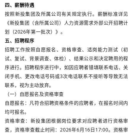
四、薪酬待遇
按照新投集团及所属公司有关规定执行。薪酬标准详见
《新投集团（含所属公司）人力资源需求外部公开招聘计
划
（
2026年第一批次）
》。
五、招聘程序
招聘工作按照自愿报名、资格审查、适岗能力测试（初
试、复试、背景调查、体检）、结果公示和决定聘用的程
序进行。招聘程序进行中，如因应聘者错填联系电话、关
闭手机、更改电话号码或
3次电话联系不接听等导致无法
联系，视为主动放弃。
（一）自愿报名及资格审查
自愿报名
：凡符合招聘资格条件的应聘者，在报名时间内
均可报名。
资格审查
：
新投集团
根据岗位要求对应聘者进行资格审
查，资格审查截止时间：
2026年6月16日17:00。
资格审