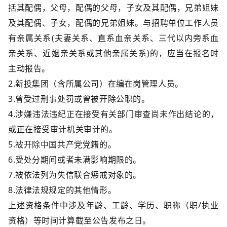
括其配偶，父母，配偶的父母，子女及其配偶，兄弟姐妹
及其配偶、子女，配偶的兄弟姐妹。与招聘单位工作人员
有亲属关系(夫妻关系、直系血亲关系、三代以内旁系血
亲关系、近姻亲关系或其他亲属关系)的，应当在报名时
主动报告。
2.新投集团（含所属公司）在编在岗管理人员。
3.曾受过刑事处罚或曾被开除公职的。
4.涉嫌违法违纪正在接受有关部门审查尚未作出结论的，
或正在接受审计机关审计的。
5.被开除中国共产党党籍的。
6.受处分期间或者未满影响期限的。
7.被依法列为失信联合惩戒对象的。
8.法律法规规定的其他情形。
上述资格条件中涉及年龄、工龄、学历、职称（职
/执业
资格）等时间计算截至公告发布之日。